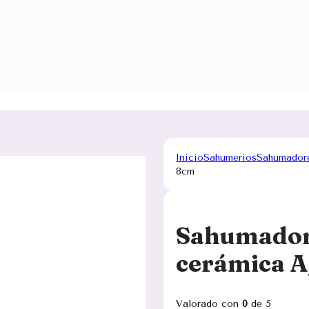
Inicio
Sahumerios
Sahumador
8cm
Sahumador 
cerámica 
Valorado con
0
de 5