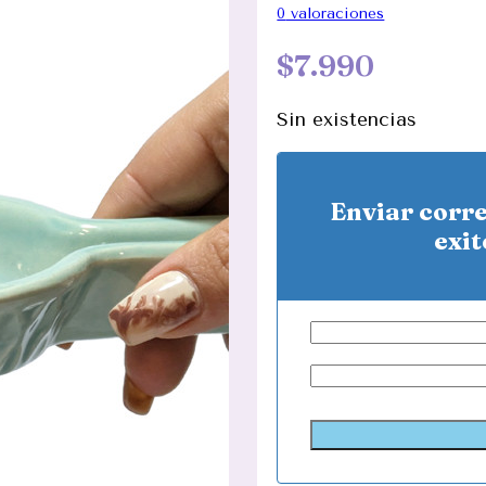
0
valoraciones
$
7.990
Sin existencias
Enviar corr
exit