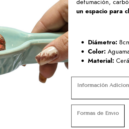
defumación, carbó
un espacio para cl
Diámetro:
8cm
Color:
Aguama
Material:
Cerá
Información Adicion
Formas de Envío