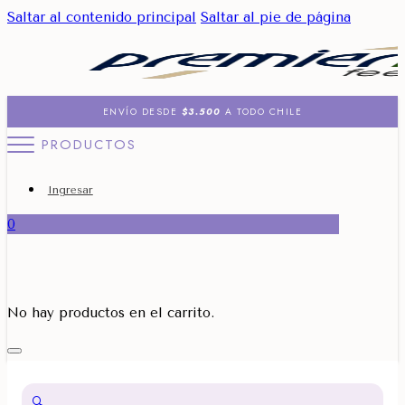
Saltar al contenido principal
Saltar al pie de página
ENVÍO DESDE
$3.500
A TODO CHILE
PRODUCTOS
Ingresar
0
No hay productos en el carrito.
🔍