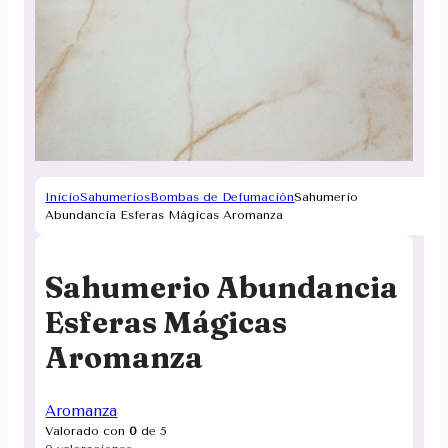
Inicio
Sahumerios
Bombas de Defumación
Sahumerio
Abundancia Esferas Mágicas Aromanza
Sahumerio Abundancia
Esferas Mágicas
Aromanza
Aromanza
Valorado con
0
de 5