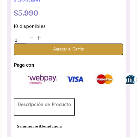
0
valoraciones
$
3.990
10 disponibles
Sahumerio
Abundancia
Agregar al Carrito
Esferas
Mágicas
Aromanza
Paga con
cantidad
Descripción de Producto
Sahumerio Abundancia