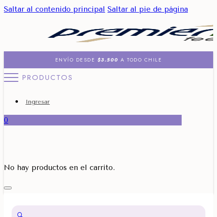
Saltar al contenido principal
Saltar al pie de página
ENVÍO DESDE
$3.500
A TODO CHILE
PRODUCTOS
Ingresar
0
No hay productos en el carrito.
🔍