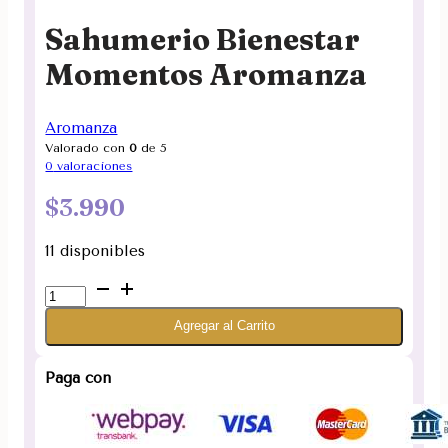
Sahumerio Bienestar
Momentos Aromanza
Aromanza
Valorado con
0
de 5
0
valoraciones
$
3.990
11 disponibles
Sahumerio
Bienestar
Agregar al Carrito
Momentos
Aromanza
cantidad
Paga con