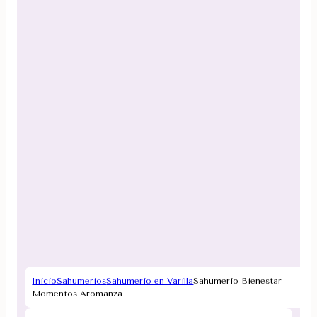
Inicio
Sahumerios
Sahumerio en Varilla
Sahumerio Bienestar
Momentos Aromanza