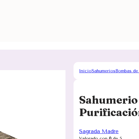
Inicio
Sahumerios
Bombas de
Sahumerio
Purificaci
Sagrada Madre
Valorado con
0
de 5