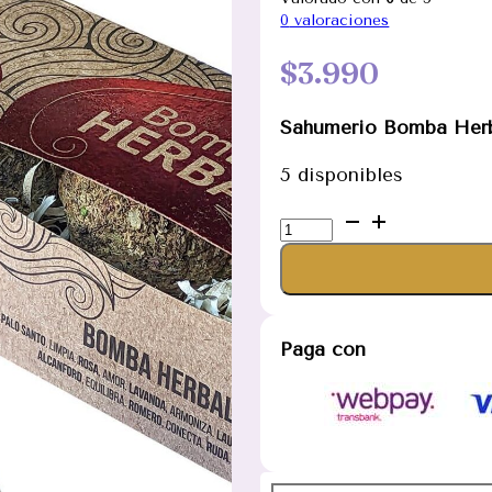
0
valoraciones
$
3.990
Sahumerio Bomba Herb
5 disponibles
Sahumerio
Bomba
Herbal
XL
Purificación
Paga con
cantidad