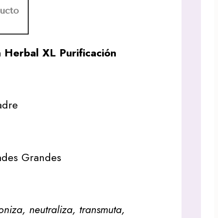
ducto
Herbal XL Purificación
adre
ades Grandes
niza, neutraliza, transmuta,