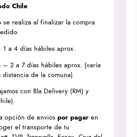
do Chile
 se realiza al finalizar la compra
pedido.
1 a 4 días hábiles aprox.
s
– 2 a 7 días hábiles aprox. (varía
 distancia de la comuna)
jamos con Bla Delivery (RM) y
hile).
a opción de envios
por pagar
en
oger el transporte de tu
tt, TVP, Transvalle, Ecoex, Cruz del