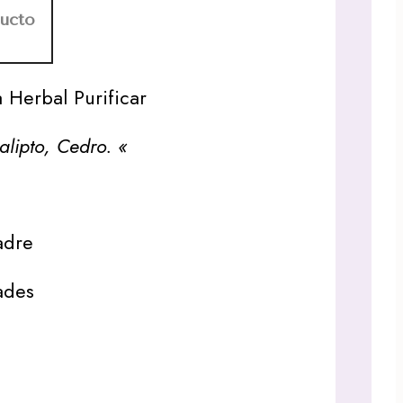
ducto
 Herbal Purificar
alipto, Cedro. «
adre
ades