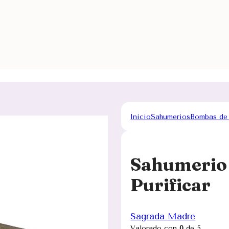
Inicio
Sahumerios
Bombas de
Sahumerio
Purificar
Sagrada Madre
Valorado con
0
de 5