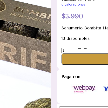
0
valoraciones
$
3.990
Sahumerio Bombita Her
13 disponibles
Sahumerio
Bombita
Herbal
Purificar
cantidad
Paga con