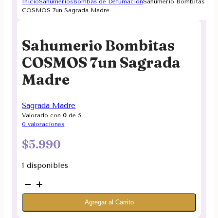
Inicio
Sahumerios
Bombas de Defumación
Sahumerio Bombitas
COSMOS 7un Sagrada Madre
Sahumerio Bombitas
COSMOS 7un Sagrada
Madre
Sagrada Madre
Valorado con
0
de 5
0
valoraciones
$
5.990
1 disponibles
Sahumerio
Bombitas
Agregar al Carrito
COSMOS
7un