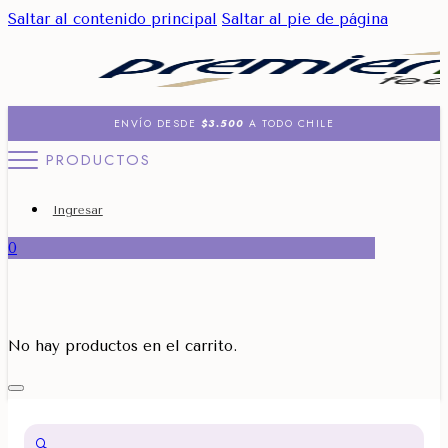
Saltar al contenido principal
Saltar al pie de página
ENVÍO DESDE
$3.500
A TODO CHILE
PRODUCTOS
Ingresar
0
No hay productos en el carrito.
🔍