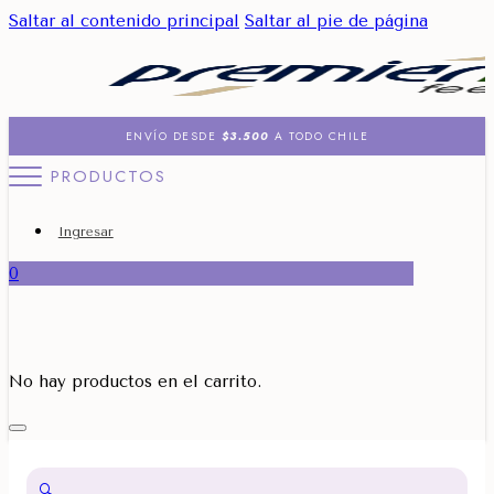
Saltar al contenido principal
Saltar al pie de página
ENVÍO DESDE
$3.500
A TODO CHILE
PRODUCTOS
Ingresar
0
No hay productos en el carrito.
🔍