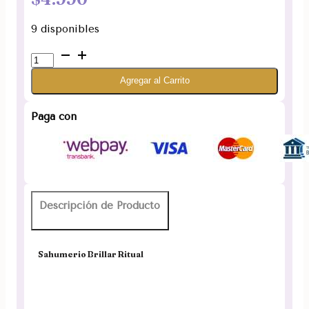
9 disponibles
Sahumerio
Brillar
Agregar al Carrito
Ritual
Sagrada
Madre
Paga con
cantidad
Descripción de Producto
Sahumerio Brillar Ritual