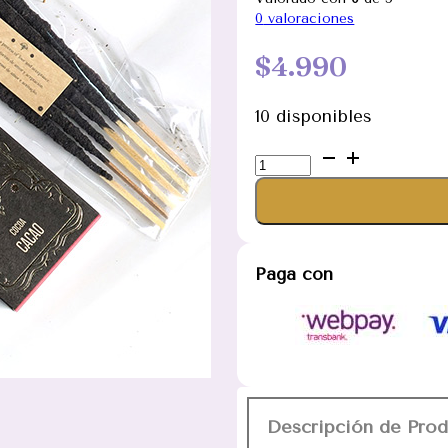
0
valoraciones
$
4.990
10 disponibles
Sahumerio
Cacao
Ritual
Sagrada
Madre
Paga con
cantidad
Descripción de Pro