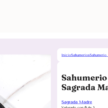
Inicio
Sahumerios
Sahumerio 
Sahumerio 
Sagrada M
Sagrada Madre
Valorado con
0
de 5