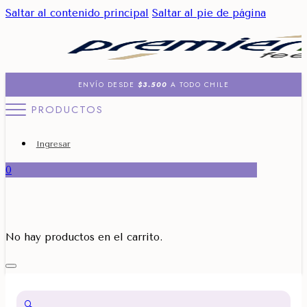
Saltar al contenido principal
Saltar al pie de página
ENVÍO DESDE
$3.500
A TODO CHILE
PRODUCTOS
Ingresar
0
No hay productos en el carrito.
🔍