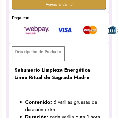
Agregar al Carrito
Energética
Linea
Ritual
Paga con
de
Sagrada
Madre
cantidad
Descripción de Producto
Sahumerio Limpieza Energética
Linea Ritual de Sagrada Madre
Contenido:
6 varillas gruesas de
duración extra
Duración:
cada varilla dura 1 hora