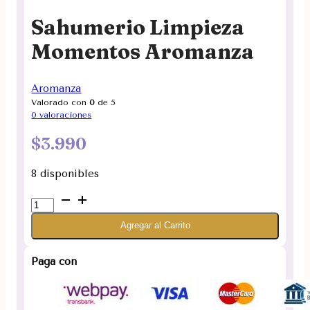
Sahumerio Limpieza
Momentos Aromanza
Aromanza
Valorado con
0
de 5
0
valoraciones
$
3.990
8 disponibles
Sahumerio
Limpieza
Agregar al Carrito
Momentos
Aromanza
cantidad
Paga con