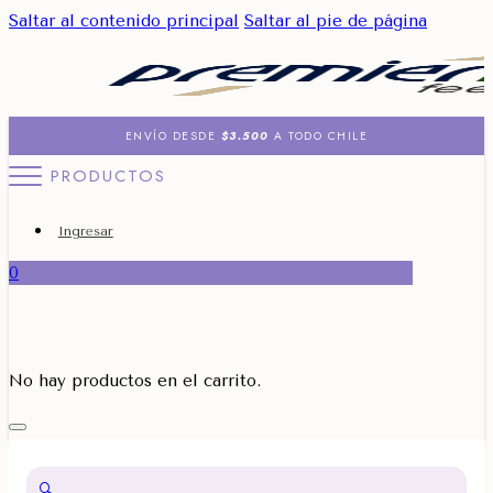
Saltar al contenido principal
Saltar al pie de página
ENVÍO DESDE
$3.500
A TODO CHILE
PRODUCTOS
Ingresar
0
No hay productos en el carrito.
🔍