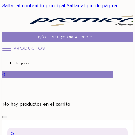
Saltar al contenido principal
Saltar al pie de página
ENVÍO DESDE
$3.500
A TODO CHILE
PRODUCTOS
Ingresar
0
No hay productos en el carrito.
🔍