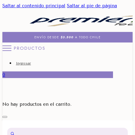
Saltar al contenido principal
Saltar al pie de página
ENVÍO DESDE
$3.500
A TODO CHILE
PRODUCTOS
Ingresar
0
No hay productos en el carrito.
🔍