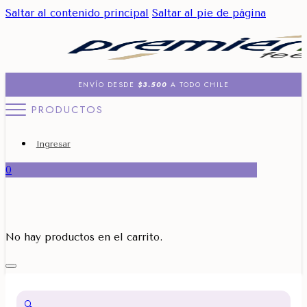
Saltar al contenido principal
Saltar al pie de página
ENVÍO DESDE
$3.500
A TODO CHILE
PRODUCTOS
Ingresar
0
No hay productos en el carrito.
🔍