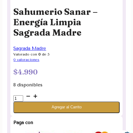
Sahumerio Sanar –
Energía Limpia
Sagrada Madre
Sagrada Madre
Valorado con
0
de 5
0
valoraciones
$
4.990
8 disponibles
Sahumerio
Sanar
Agregar al Carrito
-
Energía
Limpia
Paga con
Sagrada