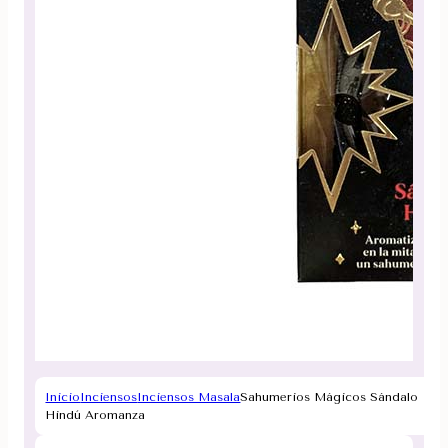
Inicio
Inciensos
Inciensos Masala
Sahumerios Mágicos Sándalo
Hindú Aromanza