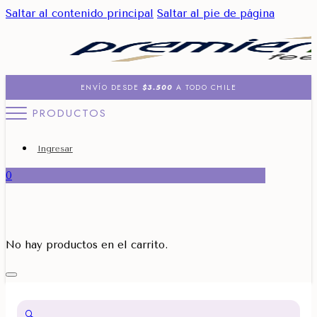
Saltar al contenido principal
Saltar al pie de página
ENVÍO DESDE
$3.500
A TODO CHILE
PRODUCTOS
Ingresar
0
No hay productos en el carrito.
🔍