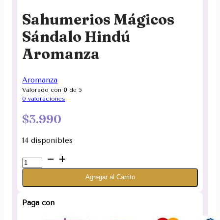
Sahumerios Mágicos
Sándalo Hindú
Aromanza
Aromanza
Valorado con
0
de 5
0
valoraciones
$
3.990
14 disponibles
Sahumerios
Mágicos
Agregar al Carrito
Sándalo
Hindú
Aromanza
Paga con
cantidad