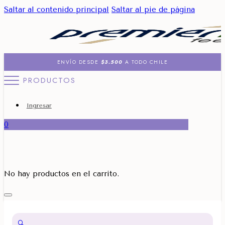
Saltar al contenido principal
Saltar al pie de página
ENVÍO DESDE
$3.500
A TODO CHILE
PRODUCTOS
Ingresar
0
No hay productos en el carrito.
🔍