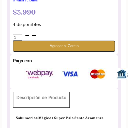
0
valoraciones
$
3.990
4 disponibles
Sahumerios
Mágicos
Agregar al Carrito
Super
Palo
Santo
Paga con
Aromanza
cantidad
Descripción de Producto
Sahumerios Mágicos Super Palo Santo Aromanza