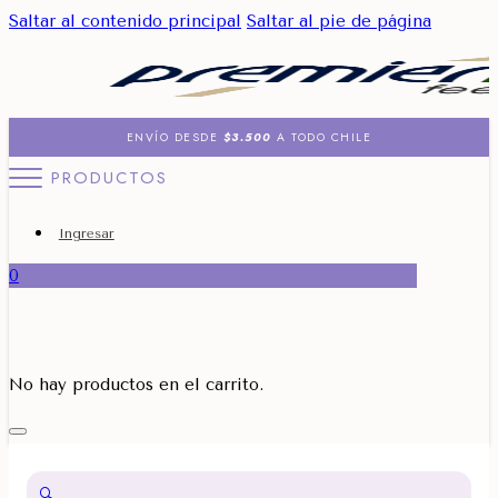
Saltar al contenido principal
Saltar al pie de página
ENVÍO DESDE
$3.500
A TODO CHILE
PRODUCTOS
Ingresar
0
No hay productos en el carrito.
🔍