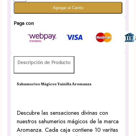
Mágicos
Agregar al Carrito
Vainilla
Aromanza
cantidad
Paga con
Descripción de Producto
Sahumerios Mágicos Vainilla Aromanza
Descubre las sensaciones divinas con
nuestros sahumerios mágicos de la marca
Aromanza. Cada caja contiene 10 varitas