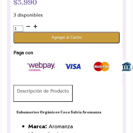
$
3.990
3 disponibles
Sahumerios
Orgánicos
Agregar al Carrito
Coco
Salvia
Aromanza
Paga con
cantidad
Descripción de Producto
Sahumerios Orgánicos Coco Salvia Aromanza
Marca:
Aromanza