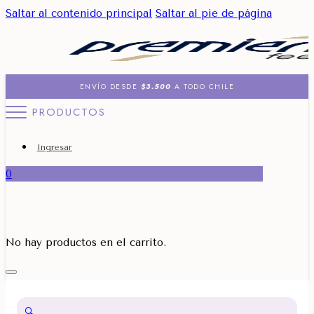
Saltar al contenido principal
Saltar al pie de página
ENVÍO DESDE
$3.500
A TODO CHILE
PRODUCTOS
Ingresar
0
No hay productos en el carrito.
🔍