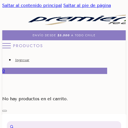
Saltar al contenido principal
Saltar al pie de página
ENVÍO DESDE
$3.500
A TODO CHILE
PRODUCTOS
Ingresar
0
No hay productos en el carrito.
🔍