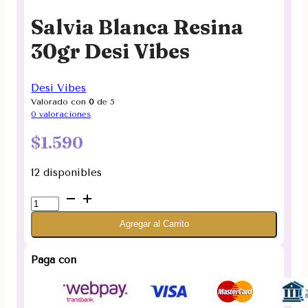
Salvia Blanca Resina
30gr Desi Vibes
Desi Vibes
Valorado con
0
de 5
0
valoraciones
$
1.590
12 disponibles
Salvia
Blanca
Agregar al Carrito
Resina
30gr
Desi
Paga con
Vibes
cantidad