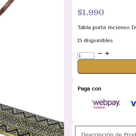
$
1.990
Tabla porta incienso 
15 disponibles
Tabla
porta
incienso
Dorada
de
Paga con
aluminio
cantidad
Descripción de Pro