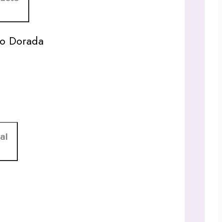
so Dorada
al