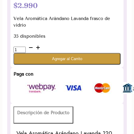
$
2.990
Vela Aromática Arándano Lavanda frasco de
vidrio
35 disponibles
Vela
Aromática
Agregar al Carrito
Arándano
Lavanda
120
Paga con
gramos
(Con
borla)
cantidad
Descripción de Producto
Vela Aromática Arándano Lavanda 120