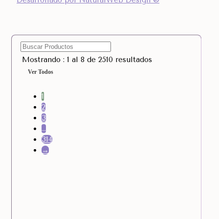
Desarrollado por NaturalWeb Design ®
Mostrando : 1 al 8 de 2510 resultados
Ver Todos
1
2
3
…
314
→