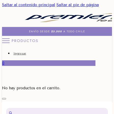
Saltar al contenido principal
Saltar al pie de página
ENVÍO DESDE
$3.500
A TODO CHILE
PRODUCTOS
Ingresar
0
No hay productos en el carrito.
🔍