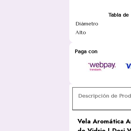
Mora
85
Tabla de
g
Diámetro
en
Alto
Frasco
de
Paga con
Vidrio
|
Desi
Vibes
cantidad
Descripción de Pro
Vela Aromática A
de Vidrio | Desi 