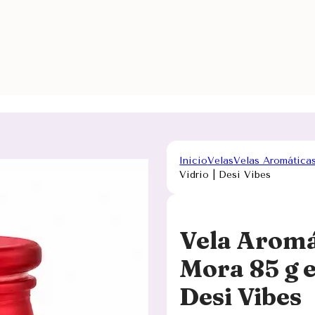
Inicio
Velas
Velas Aromática
Vidrio | Desi Vibes
Vela Aromá
Mora 85 g e
Desi Vibes