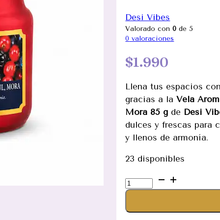
Desi Vibes
Valorado con
0
de 5
0
valoraciones
$
1.990
Llena tus espacios con
gracias a la
Vela Arom
Mora 85 g
de
Desi Vib
dulces y frescas para 
y llenos de armonía.
23 disponibles
Vela
Aromática
Arándano
y