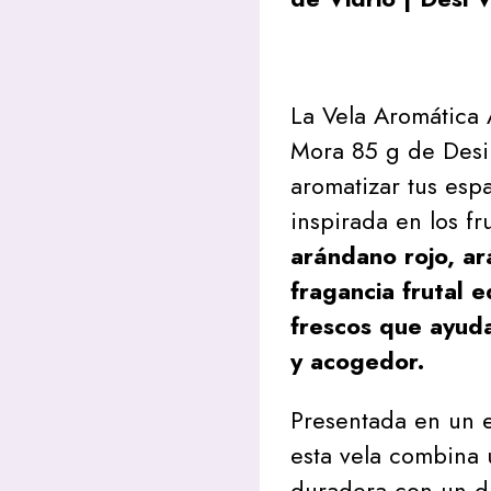
La Vela Aromática
Mora 85 g de Desi
aromatizar tus esp
inspirada en los f
arándano rojo, a
fragancia frutal e
frescos que ayud
y acogedor.
Presentada en un e
esta vela combina 
duradera con un d