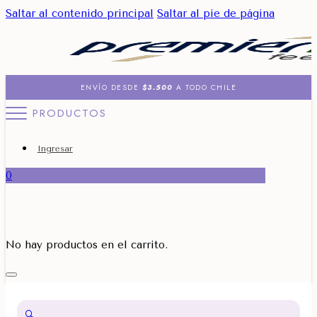
Saltar al contenido principal
Saltar al pie de página
ENVÍO DESDE
$3.500
A TODO CHILE
PRODUCTOS
Ingresar
0
No hay productos en el carrito.
🔍