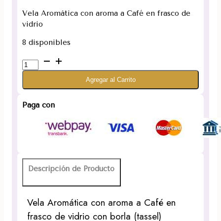
Vela Aromática con aroma a Café en frasco de
vidrio
8 disponibles
Vela
Aromática
Agregar al Carrito
Café
120
gramos
Paga con
(Con
borla)
cantidad
Descripción de Producto
Vela Aromática con aroma a Café en
frasco de vidrio con borla (tassel)