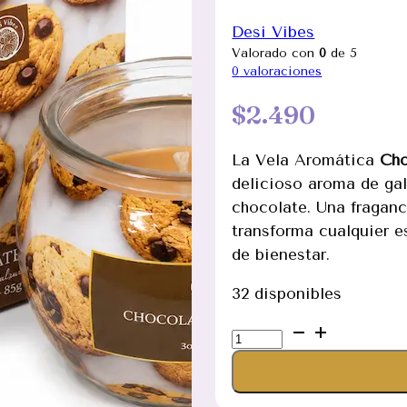
Desi Vibes
Valorado con
0
de 5
0
valoraciones
$
2.490
La Vela Aromática
Cho
delicioso aroma de gal
chocolate. Una fragan
transforma cualquier 
de bienestar.
32 disponibles
Vela
Aromática
Chocolate
Cookies