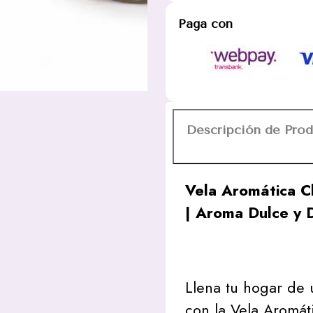
Desi
Paga con
Vibes
85g
Aroma
Dulce
y
Delicioso
Descripción de Pro
cantidad
Vela Aromática C
| Aroma Dulce y D
Llena tu hogar de 
con la Vela Aromát