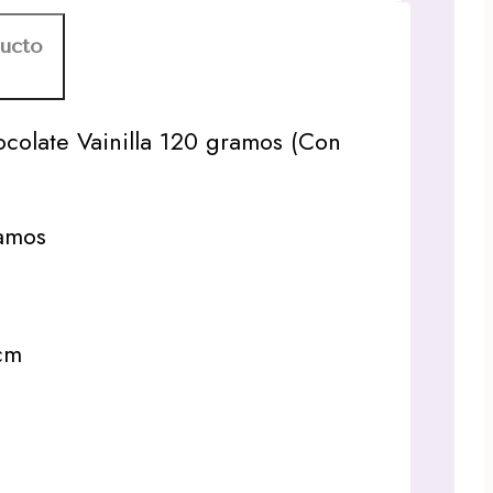
ducto
colate Vainilla 120 gramos (Con
amos
8cm