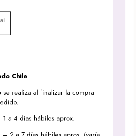
al
do Chile
 se realiza al finalizar la compra
pedido.
1 a 4 días hábiles aprox.
s
– 2 a 7 días hábiles aprox. (varía