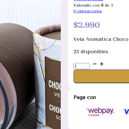
Valorado con
0
de 5
0
valoraciones
$
2.990
Vela Aromática Chocola
23 disponibles
Vela
Aromática
Chocolate
Vainilla
120
Paga con
gramos
(Con
borla)
cantidad