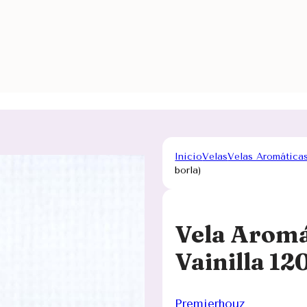
Inicio
Velas
Velas Aromática
borla)
Vela Aromá
Vainilla 12
Premierhouz