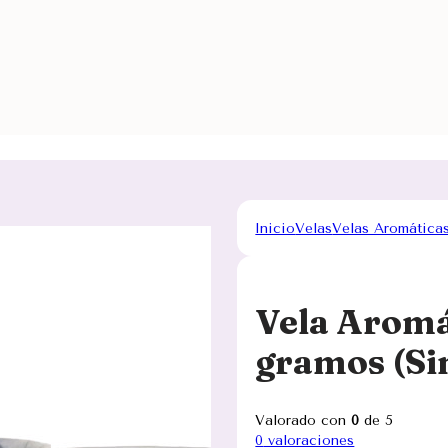
Inicio
Velas
Velas Aromática
Vela Aromá
gramos (Si
Valorado con
0
de 5
0
valoraciones