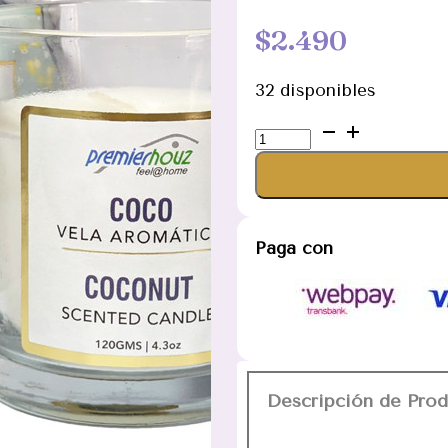
$
2.490
32 disponibles
Vela
Aromática
Coco
120
gramos
Paga con
(Sin
borla)
cantidad
Descripción de Pro