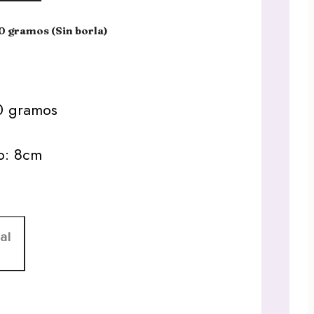
0 gramos (Sin borla)
0 gramos
io: 8cm
al