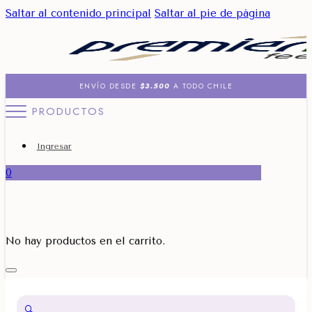
Saltar al contenido principal
Saltar al pie de página
ENVÍO DESDE
$3.500
A TODO CHILE
PRODUCTOS
Ingresar
0
No hay productos en el carrito.
🔍