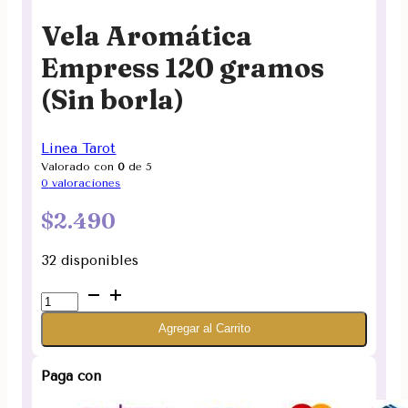
Vela Aromática
Empress 120 gramos
(Sin borla)
Linea Tarot
Valorado con
0
de 5
0
valoraciones
$
2.490
32 disponibles
Vela
Aromática
Agregar al Carrito
Empress
120
gramos
Paga con
(Sin