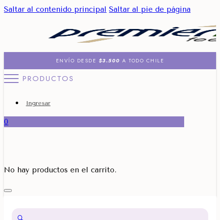
Saltar al contenido principal
Saltar al pie de página
ENVÍO DESDE
$3.500
A TODO CHILE
PRODUCTOS
Ingresar
0
No hay productos en el carrito.
🔍