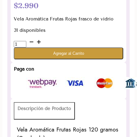
$
2.990
Vela Aromática Frutas Rojas frasco de vidrio
31 disponibles
Vela
Aromática
Agregar al Carrito
Frutas
Rojas
120
Paga con
gramos
(Con
borla)
cantidad
Descripción de Producto
Vela Aromática Frutas Rojas 120 gramos