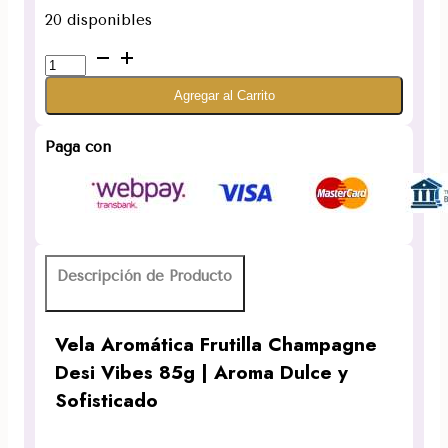
20 disponibles
Vela
Aromática
Agregar al Carrito
Frutilla
Champagne
Desi
Paga con
Vibes
85g
Aroma
Dulce
y
Descripción de Producto
Sofisticado
cantidad
Vela Aromática Frutilla Champagne
Desi Vibes 85g | Aroma Dulce y
Sofisticado