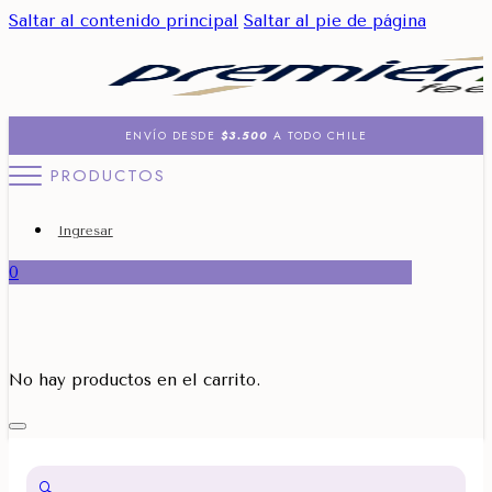
Saltar al contenido principal
Saltar al pie de página
ENVÍO DESDE
$3.500
A TODO CHILE
PRODUCTOS
Ingresar
0
No hay productos en el carrito.
🔍