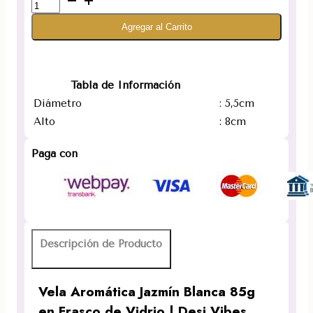
Aromática
Agregar al Carrito
Jazmín
Blanca
85g
en
Tabla de Información
Frasco
Diámetro
: 5,5cm
de
Alto
: 8cm
Vidrio
|
Desi
Paga con
Vibes
cantidad
Descripción de Producto
Vela Aromática Jazmín Blanca 85g
en Frasco de Vidrio | Desi Vibes