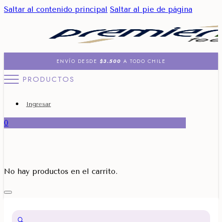
Saltar al contenido principal
Saltar al pie de página
ENVÍO DESDE
$3.500
A TODO CHILE
PRODUCTOS
Ingresar
0
No hay productos en el carrito.
🔍