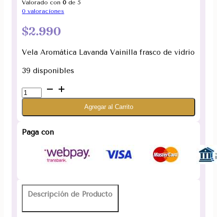
Valorado con
0
de 5
0
valoraciones
$
2.990
Vela Aromática Lavanda Vainilla frasco de vidrio
39 disponibles
Vela
Aromática
Agregar al Carrito
Lavanda
Vainilla
120
Paga con
gramos
(Con
borla)
cantidad
Descripción de Producto