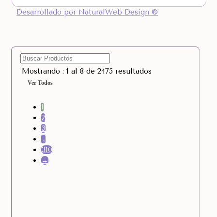
Desarrollado por NaturalWeb Design ®
Mostrando : 1 al 8 de 2475 resultados
Ver Todos
1
2
3
…
310
→