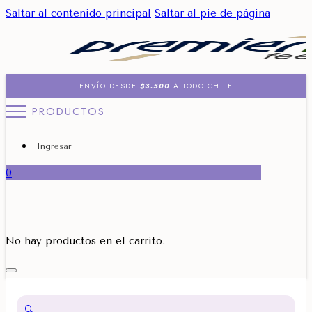
Saltar al contenido principal
Saltar al pie de página
ENVÍO DESDE
$3.500
A TODO CHILE
PRODUCTOS
Ingresar
0
No hay productos en el carrito.
🔍