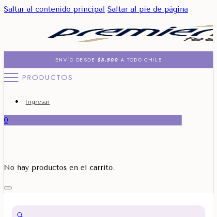
Saltar al contenido principal
Saltar al pie de página
ENVÍO DESDE
$3.500
A TODO CHILE
PRODUCTOS
Ingresar
0
No hay productos en el carrito.
🔍