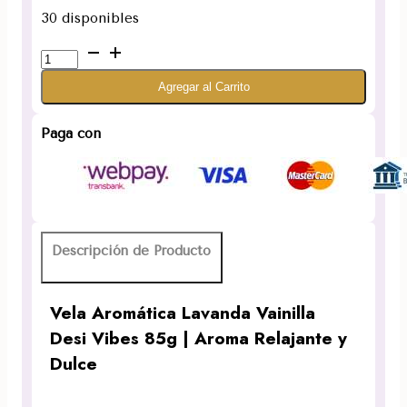
30 disponibles
Vela
Aromática
Agregar al Carrito
Lavanda
Vainilla
Desi
Paga con
Vibes
85g
Aroma
Relajante
y
Descripción de Producto
Dulce
cantidad
Vela Aromática Lavanda Vainilla
Desi Vibes 85g | Aroma Relajante y
Dulce