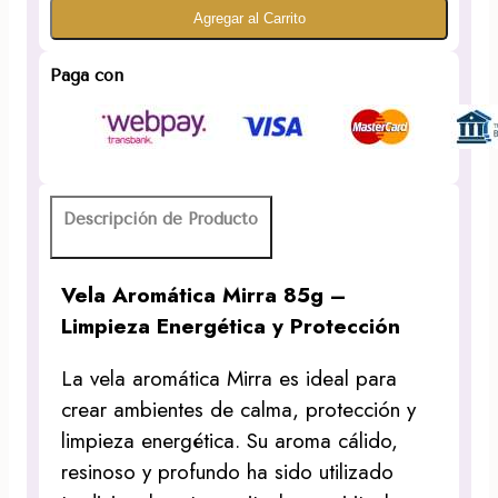
Agregar al Carrito
Mirra
85g
–
Paga con
Limpieza
Energética
y
Protección
cantidad
Descripción de Producto
Vela Aromática Mirra 85g –
Limpieza Energética y Protección
La vela aromática Mirra es ideal para
crear ambientes de calma, protección y
limpieza energética. Su aroma cálido,
resinoso y profundo ha sido utilizado