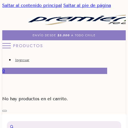
Saltar al contenido principal
Saltar al pie de página
ENVÍO DESDE
$3.500
A TODO CHILE
PRODUCTOS
Ingresar
0
No hay productos en el carrito.
🔍