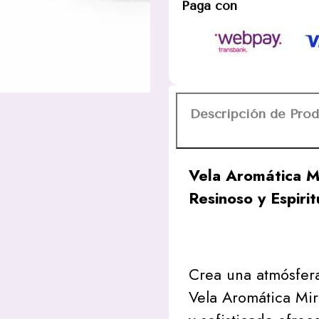
Paga con
85g
Aroma
Resinoso
y
Espiritual
cantidad
Descripción de Pro
Vela Aromática M
Resinoso y Espirit
Crea una atmósfer
Vela Aromática Mir