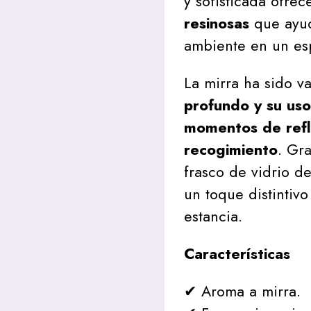
y sofisticada ofre
resinosas
que ayud
ambiente en un esp
La mirra ha sido v
profundo y su uso
momentos de refl
recogimiento
. Gr
frasco de vidrio de
un toque distintiv
estancia.
Características
✔ Aroma a mirra.