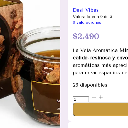
Desi Vibes
Valorado con
0
de 5
0
valoraciones
$
2.490
La Vela Aromática
Mir
cálida, resinosa y env
aromáticas más apreci
para crear espacios d
26 disponibles
Vela
Aromática
Mirra
Desi
Vibes