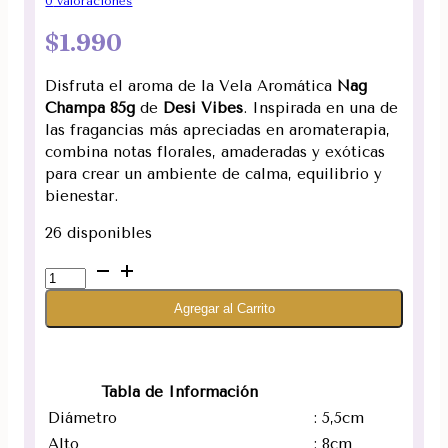
0
valoraciones
$
1.990
Disfruta el aroma de la Vela Aromática
Nag
Champa 85g
de
Desi Vibes
. Inspirada en una de
las fragancias más apreciadas en aromaterapia,
combina notas florales, amaderadas y exóticas
para crear un ambiente de calma, equilibrio y
bienestar.
26 disponibles
Vela
Aromática
Agregar al Carrito
Nag
Champa
85
g
Tabla de Información
en
Diámetro
: 5,5cm
Frasco
Alto
: 8cm
de