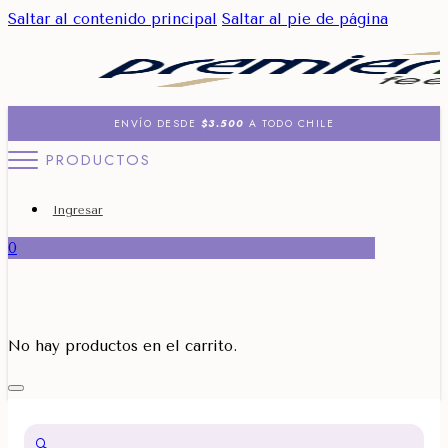
Saltar al contenido principal
Saltar al pie de página
ENVÍO DESDE
$3.500
A TODO CHILE
PRODUCTOS
Ingresar
0
No hay productos en el carrito.
🔍