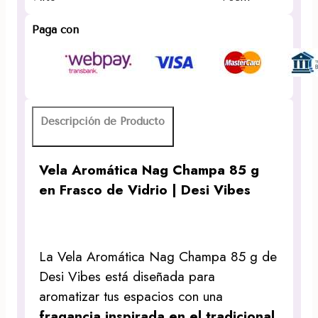
Vidrio
|
Paga con
Desi
Vibes
cantidad
Descripción de Producto
Vela Aromática Nag Champa 85 g
en Frasco de Vidrio | Desi Vibes
La Vela Aromática Nag Champa 85 g de
Desi Vibes está diseñada para
aromatizar tus espacios con una
fragancia inspirada en el tradicional