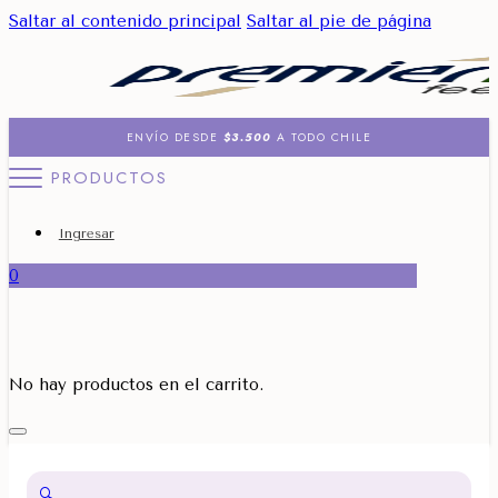
Saltar al contenido principal
Saltar al pie de página
ENVÍO DESDE
$3.500
A TODO CHILE
PRODUCTOS
Ingresar
0
No hay productos en el carrito.
🔍