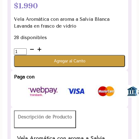
$
1.990
Vela Aromática con aroma a Salvia Blanca
Lavanda en frasco de vidrio
28 disponibles
Vela
Aromática
Agregar al Carrito
Salvia
Blanca
Lavanda
Paga con
120
gramos
cantidad
Descripción de Producto
Vela Aromática con aroma a Salvia