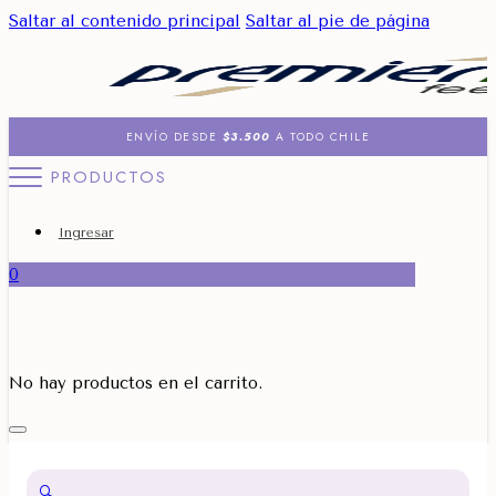
Saltar al contenido principal
Saltar al pie de página
ENVÍO DESDE
$3.500
A TODO CHILE
PRODUCTOS
Ingresar
0
No hay productos en el carrito.
🔍