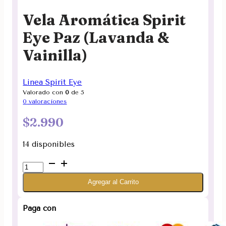
Vela Aromática Spirit
Eye Paz (Lavanda &
Vainilla)
Linea Spirit Eye
Valorado con
0
de 5
0
valoraciones
$
2.990
14 disponibles
Vela
Aromática
Agregar al Carrito
Spirit
Eye
Paz
Paga con
(Lavanda