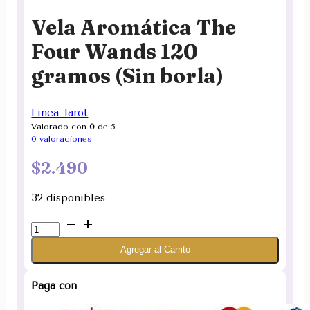
Vela Aromática The
Four Wands 120
gramos (Sin borla)
Linea Tarot
Valorado con
0
de 5
0
valoraciones
$
2.490
32 disponibles
Vela
Aromática
Agregar al Carrito
The
Four
Wands
Paga con
120