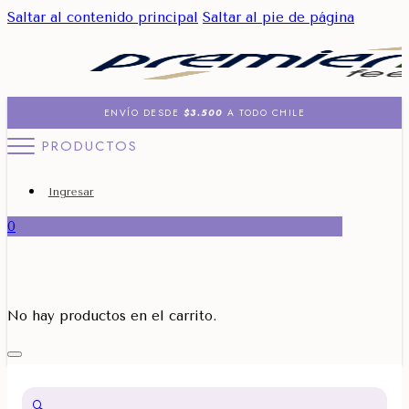
Saltar al contenido principal
Saltar al pie de página
ENVÍO DESDE
$3.500
A TODO CHILE
PRODUCTOS
Ingresar
0
No hay productos en el carrito.
🔍