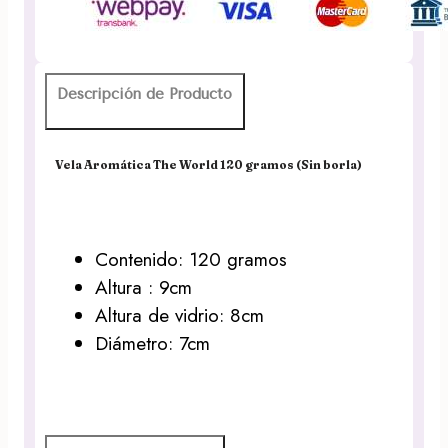
(Sin
borla)
cantidad
Descripción de Producto
Vela Aromática The World 120 gramos (Sin borla)
Contenido: 120 gramos
Altura : 9cm
Altura de vidrio: 8cm
Diámetro: 7cm