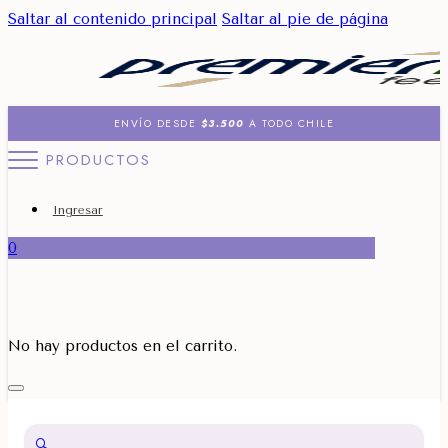
Saltar al contenido principal
Saltar al pie de página
ENVÍO DESDE
$3.500
A TODO CHILE
PRODUCTOS
Ingresar
0
No hay productos en el carrito.
🔍