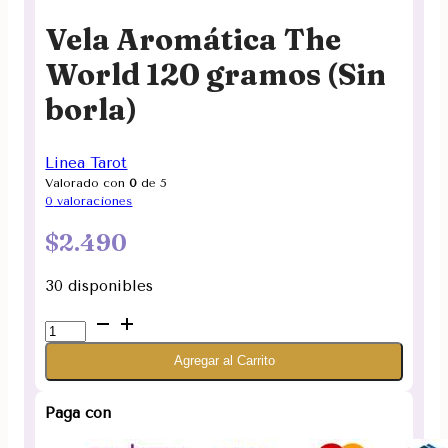
Vela Aromática The
World 120 gramos (Sin
borla)
Linea Tarot
Valorado con
0
de 5
0
valoraciones
$
2.490
30 disponibles
Vela
Aromática
Agregar al Carrito
The
World
120
Paga con
gramos