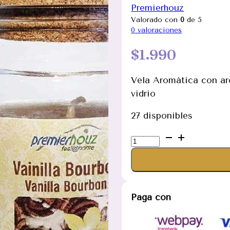
Premierhouz
Valorado con
0
de 5
0
valoraciones
$
1.990
Vela Aromática con ar
vidrio
27 disponibles
Vela
Aromática
Vainilla
Bourbon
120
Paga con
gramos.
Vela