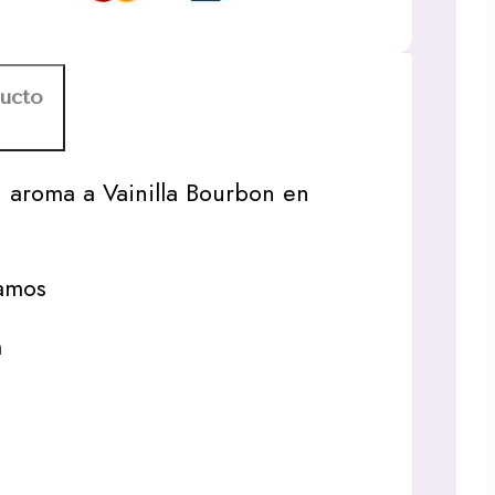
ducto
 aroma a Vainilla Bourbon en
amos
m