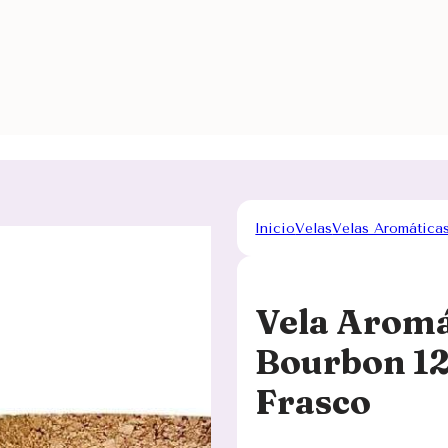
Inicio
Velas
Velas Aromática
Vela Aromá
Bourbon 12
Frasco