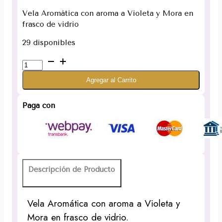
Vela Aromática con aroma a Violeta y Mora en
frasco de vidrio
29 disponibles
Vela
Aromática
Agregar al Carrito
Violeta
y
Mora
Paga con
120
gramos
cantidad
Descripción de Producto
Vela Aromática con aroma a Violeta y
Mora en frasco de vidrio.