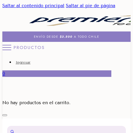
Saltar al contenido principal
Saltar al pie de página
ENVÍO DESDE
$3.500
A TODO CHILE
PRODUCTOS
Ingresar
0
No hay productos en el carrito.
🔍