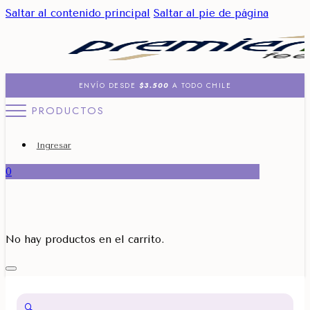
Saltar al contenido principal
Saltar al pie de página
ENVÍO DESDE
$3.500
A TODO CHILE
PRODUCTOS
Ingresar
0
No hay productos en el carrito.
🔍