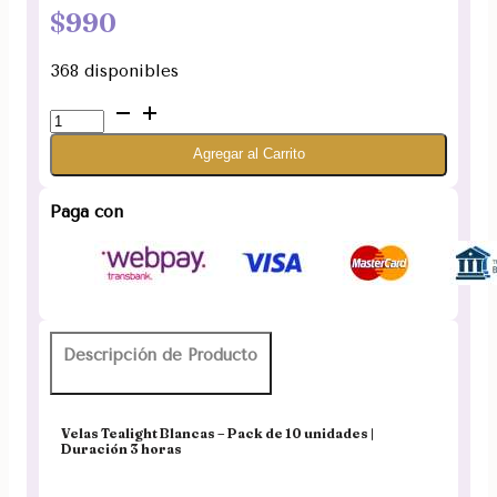
$
990
368 disponibles
Vela
Tealight
Agregar al Carrito
Blancas
pack
de
Paga con
10
unidades
(3
horas)
cantidad
Descripción de Producto
Velas Tealight Blancas – Pack de 10 unidades |
Duración 3 horas