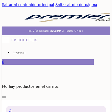
Saltar al contenido principal
Saltar al pie de página
ENVÍO DESDE
$3.500
A TODO CHILE
PRODUCTOS
Ingresar
0
No hay productos en el carrito.
🔍