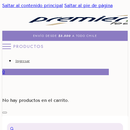
Saltar al contenido principal
Saltar al pie de página
ENVÍO DESDE
$3.500
A TODO CHILE
PRODUCTOS
Ingresar
0
No hay productos en el carrito.
🔍