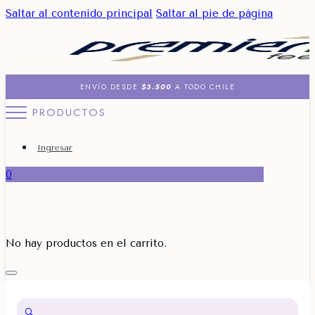
Saltar al contenido principal
Saltar al pie de página
ENVÍO DESDE
$3.500
A TODO CHILE
PRODUCTOS
Ingresar
0
No hay productos en el carrito.
🔍