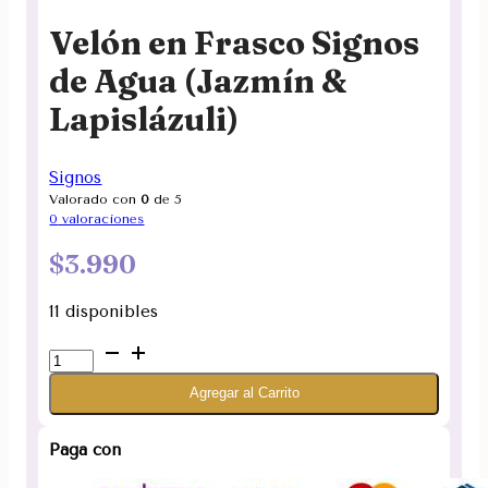
Velón en Frasco Signos
de Agua (Jazmín &
Lapislázuli)
Signos
Valorado con
0
de 5
0
valoraciones
$
3.990
11 disponibles
Velón
en
Agregar al Carrito
Frasco
Signos
de
Paga con
Agua