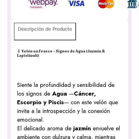
(Jazmín
&
Lapislázuli)
cantidad
Descripción de Producto
💧
Velón en Frasco – Signos de Agua (Jazmín &
Lapislázuli)
Siente la profundidad y sensibilidad de
los signos de
Agua
—
Cáncer,
Escorpio y Piscis
— con este velón que
invita a la introspección y la conexión
emocional.
El delicado aroma de
jazmín
envuelve el
ambiente con dulzura y calma, mientras