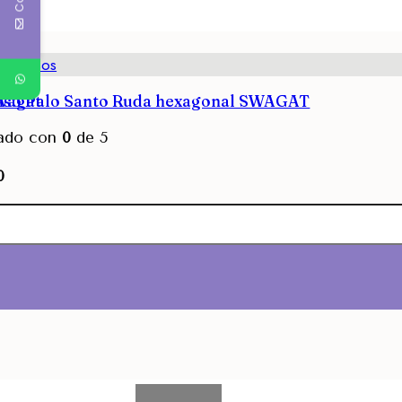
Inciensos
Swagat
nso Palo Santo Ruda hexagonal SWAGAT
rado con
0
de 5
0
Avisarme