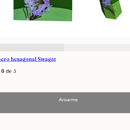
mero hexagonal Swagat
n
0
de 5
Avisarme