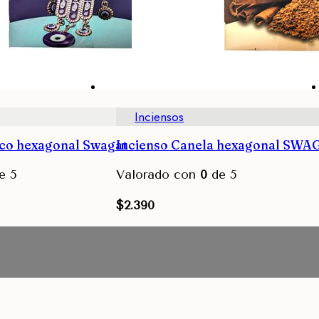
Inciensos
rco hexagonal Swagat
Incienso Canela hexagonal SWA
e 5
Valorado con
0
de 5
$
2.390
Avisarme