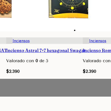
Inciensos
Inciensos
GAT
Incienso Astral 7×7 hexagonal Swagat
Incienso Ro
Valorado con
0
de 5
Valorado co
$
2.390
$
2.390
Avisarme
Avisarme