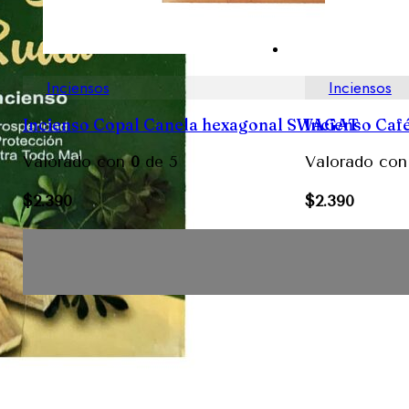
Inciensos
Inciensos
Incienso Copal Canela hexagonal SWAGAT
Incienso Caf
Valorado con
0
de 5
Valorado co
$
2.390
$
2.390
Avisarme