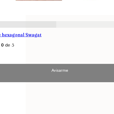
é hexagonal Swagat
n
0
de 5
Avisarme