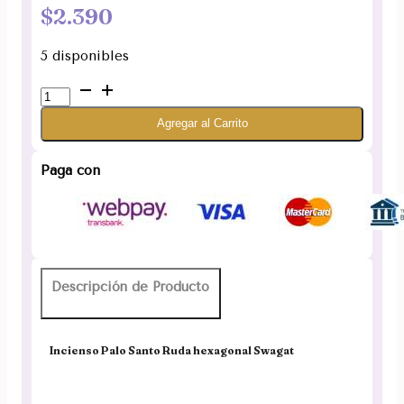
$
2.390
5 disponibles
Incienso
Palo
Agregar al Carrito
Santo
Ruda
hexagonal
Paga con
SWAGAT
cantidad
Descripción de Producto
Incienso Palo Santo Ruda hexagonal Swagat