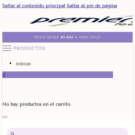
Saltar al contenido principal
Saltar al pie de página
ENVÍO DESDE
$3.500
A TODO CHILE
PRODUCTOS
Ingresar
0
No hay productos en el carrito.
🔍