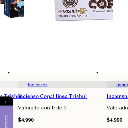
Inciensos
Incie
ea Trishul
Incienso Copal linea Trishul
Incienso
←
Valorado con
0
de 5
Valorad
Contacto
$
4.990
$
4.990