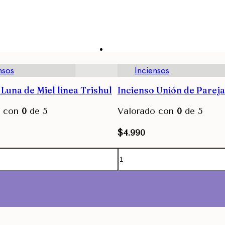
nsos
Inciensos
 Luna de Miel linea Trishul
Incienso Unión de Pareja
o con
0
de 5
Valorado con
0
de 5
$
4.990
Agregar
Agregar