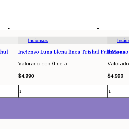
Inciensos
Incie
shul
Incienso Luna Llena linea Trishul Full Moon
Incienso
Valorado con
0
de 5
Valorad
$
4.990
$
4.990
Agregar