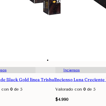
nsos
Inciensos
 de Black Gold linea Trishul
Incienso Luna Creciente 
o con
0
de 5
Valorado con
0
de 5
$
4.990