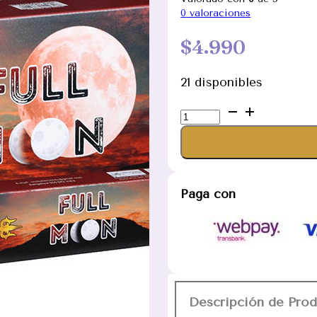
0
valoraciones
$
4.990
21 disponibles
Incienso
Luna
Llena
linea
Trishul
Paga con
Full
Moon
cantidad
Descripción de Pro