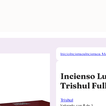
Inicio
Inciensos
Inciensos M
Incienso Lu
Trishul Fu
Trishul
Valorado con
0
de 5