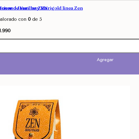
sor de Varillas ZEN
ncienso Jasmine y Marigold linea Zen
alorado con
0
de 5
1.990
Opciones
Agregar