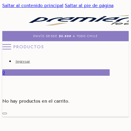
Saltar al contenido principal
Saltar al pie de página
ENVÍO DESDE
$3.500
A TODO CHILE
PRODUCTOS
Ingresar
0
No hay productos en el carrito.