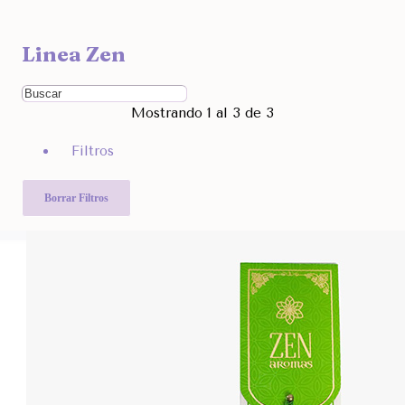
Ocultar
Linea Zen
Filtra por Marcas
Ordenar Por
Mostrando 1 al 3 de 3
Rango de Precio
Filtros
1.580
2.990
Otras Categorías
Borrar Filtros
Filtra Por