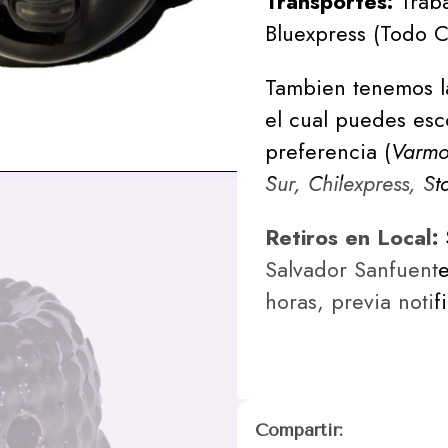
Transportes:
Traba
Bluexpress (Todo C
Tambien tenemos l
el cual puedes esc
preferencia (
Varmon
Sur, Chilexpress, St
Retiros en Local:
Salvador Sanfuente
horas, previa notif
Compartir: