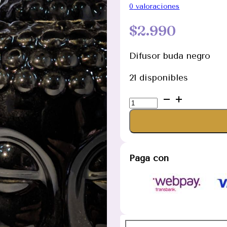
0
valoraciones
$
2.990
Difusor buda negro
21 disponibles
Difusor
de
cerámica
Cabeza
de
Paga con
Buda
color
negro
cantidad