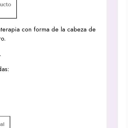
ducto
aterapia con forma de la cabeza de
ro.
.
das:
al